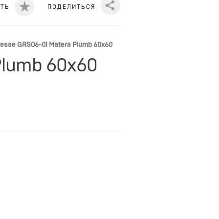
ИТЬ
ПОДЕЛИТЬСЯ
Share
esse GRS06-01 Matera Plumb 60x60
Plumb 60x60
та. Данный вид керамогранита,
нных помещений.