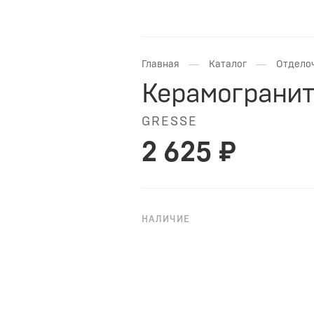
—
—
Главная
Каталог
Отдело
Керамогранит
GRESSE
2 625 ₽
НАЛИЧИЕ
НА ЗАКАЗ
Керамогранит Gresse GRS06-01 
имитирующий рисунок под бето