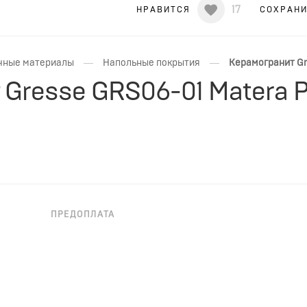
17
НРАВИТСЯ
СОХРАН
—
—
чные материалы
Напольные покрытия
Керамогранит Gr
 Gresse GRS06-01 Matera 
ПРЕДОПЛАТА
НЕОБХОДИМА ПРЕДОПЛАТА
Matera Plumb 60x60 квадратной формы, коричневого цве
н подойдет для для ванной, для гостиной, для обществе