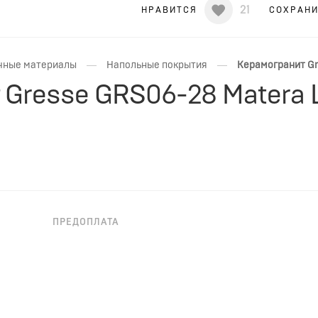
21
НРАВИТСЯ
СОХРАН
—
—
чные материалы
Напольные покрытия
Керамогранит Gr
Gresse GRS06-28 Matera 
ПРЕДОПЛАТА
НЕОБХОДИМА ПРЕДОПЛАТА
Matera Latte 60x60 квадратной формы, коричневого цвет
н подойдет для для ванной, для гостиной, для обществе