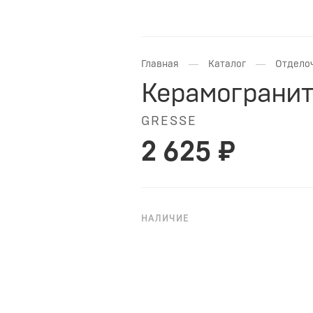
—
—
Главная
Каталог
Отдело
Керамогранит 
GRESSE
2 625 ₽
НАЛИЧИЕ
НА ЗАКАЗ
Керамогранит Gresse GRS06-28 
имитирующий рисунок под бето