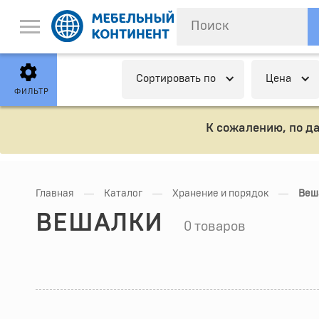
Cортировать по
Цена
ФИЛЬТР
К сожалению, по д
—
—
—
Главная
Каталог
Хранение и порядок
Веш
ВЕШАЛКИ
0 товаров