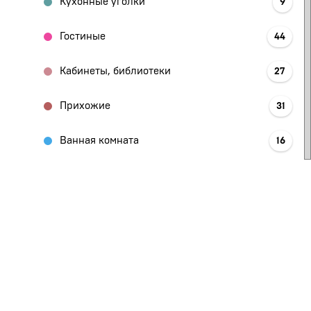
Кухонные уголки
9
Гостиные
44
Кабинеты, библиотеки
27
Прихожие
31
Ванная комната
16
Шкафы
64
Столы, стулья
37
Офисная мебель
12
Спальни
31