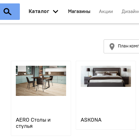
Каталог
Магазины
Акции
Дизайн
План ком
AERO Столы и
ASKONA
стулья