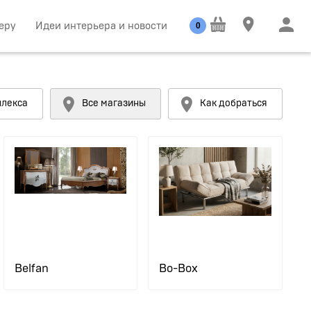
еру
Идеи интерьера и новости
0
плекса
Все магазины
Как добраться
Belfan
Bo-Box