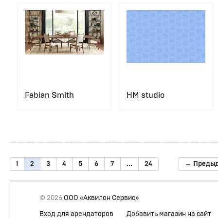
Fabian Smith
HM studio
1
2
3
4
5
6
7
...
24
← Преды
© 2026
ООО «Аквилон Сервис»
Вход для арендаторов
Добавить магазин на сайт