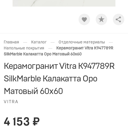
Shar
—
—
—
Главная
Каталог
Отделочные материалы
—
Напольные покрытия
Керамогранит Vitra K947789R
SilkMarble Калакатта Оро Матовый 60x60
Керамогранит Vitra K947789R
SilkMarble Калакатта Оро
Матовый 60x60
VITRA
4 153 ₽