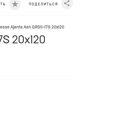
ИТЬ
ПОДЕЛИТЬСЯ
Share
sse Ajanta Ash GRS11-17S 20x120
7S 20x120
. Данный вид керамогранита,
 общественных помещений.