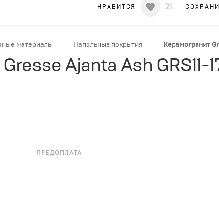
21
НРАВИТСЯ
СОХРАН
—
—
чные материалы
Напольные покрытия
Керамогранит Gre
Gresse Ajanta Ash GRS11-1
ПРЕДОПЛАТА
НЕОБХОДИМА ПРЕДОПЛАТА
h GRS11-17S 20x120 прямоугольной формы, бежевого цвета
во, паркет подойдет для для ванной, для гостиной, для