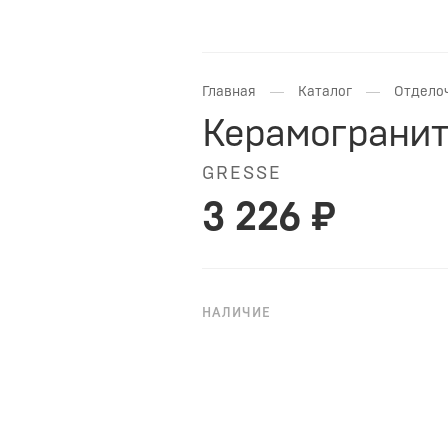
—
—
Главная
Каталог
Отдело
Керамогранит 
GRESSE
3 226 ₽
НАЛИЧИЕ
НА ЗАКАЗ
Керамогранит Gresse Ajanta As
имитирующий рисунок под дере