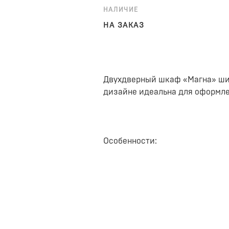
НАЛИЧИЕ
НА ЗАКАЗ
Двухдверный шкаф «Магна» шир
дизайне идеальна для оформле
Особенности:
Выдвижная штанга и две полки.
аксессуаров.
Петли с доводчиками. Двери з