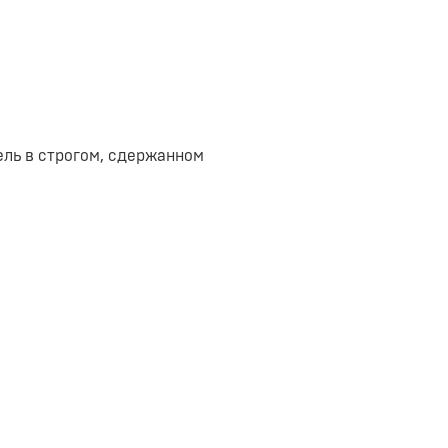
ль в строгом, сдержанном
 коробок с обувью и