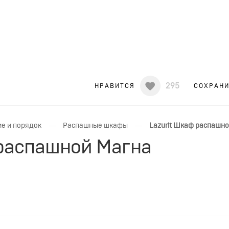
295
НРАВИТСЯ
СОХРАН
—
—
е и порядок
Распашные шкафы
Lazurit Шкаф распашно
 распашной Магна