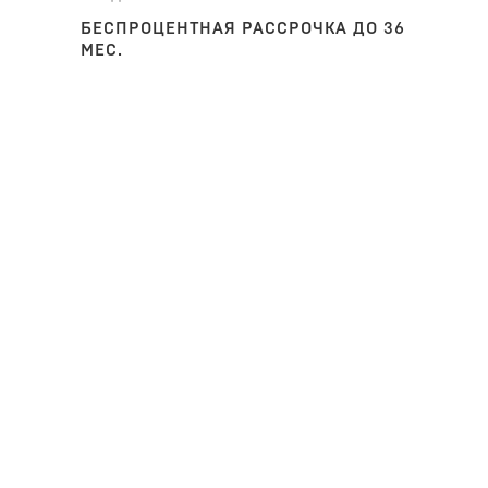
БЕСПРОЦЕНТНАЯ РАССРОЧКА ДО 36
МЕС.
хранения предметов декора выполнена в скандинавском с
Полка сэкономит жилое пространство гостиной для устан
оты.