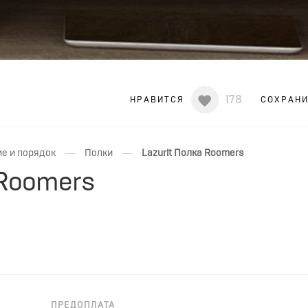
178
НРАВИТСЯ
СОХРАН
—
—
е и порядок
Полки
Lazurit Полка Roomers
 Roomers
ПРЕДОПЛАТА