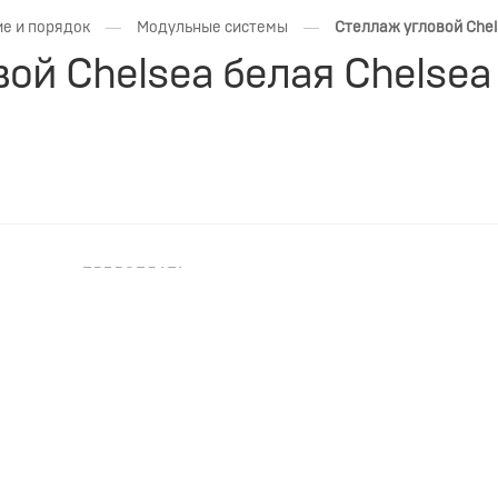
—
—
е и порядок
Модульные системы
Стеллаж угловой Chel
ой Chelsea белая Chelsea
ПРЕДОПЛАТА
НЕОБХОДИМА ПРЕДОПЛАТА
a белая Ширина: 400мм, Длина: 608мм, Высота: 2326мм.