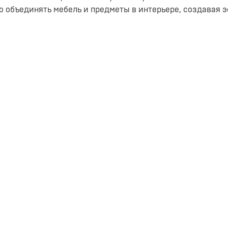
 объединять мебель и предметы в интерьере, создавая 
an» и «Anti Bacterial». Практичный материал пледа и чех
, прост в уходе и обеспечивает длительное и безопасн
нитель. Объёмное воздушное наполнение подушек отлич