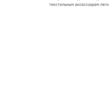
текстильным аксессуарам легко
Особенности:
Ткань с технологиями «Easy Cle
антибактериальными свойствами
Мягкий гипоаллергенный напол
Материалы и характеристики:
Комплект: плед, подушки 4 шт.
Цвет: серый/синий.