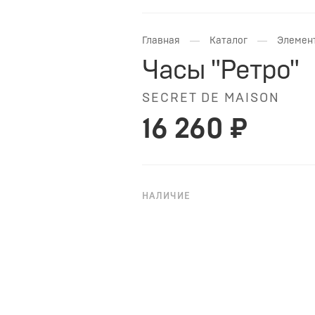
—
—
Главная
Каталог
Элемен
Часы "Ретро"
SECRET DE MAISON
16 260 ₽
НАЛИЧИЕ
В НАЛИЧИИ
Характеристики:
Материал: Дерево, МДФ, металл
Размер: 34х13,5х36см