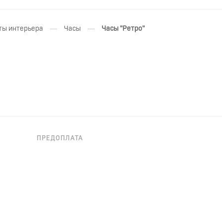
—
—
ты интерьера
Часы
Часы "Ретро"
ПРЕДОПЛАТА
НЕОБХОДИМА ПРЕДОПЛАТА
, стекло