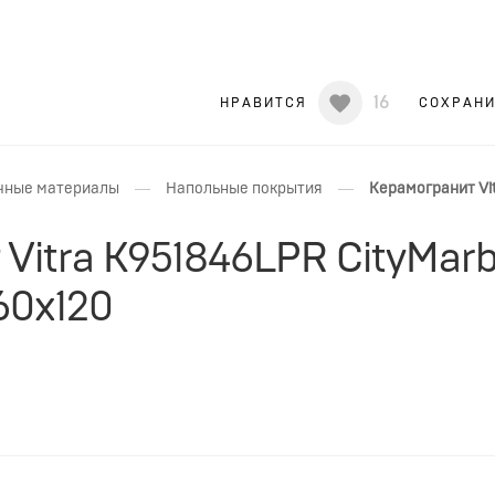
16
НРАВИТСЯ
СОХРАН
—
—
чные материалы
Напольные покрытия
Керамогранит Vi
Vitra K951846LPR CityMar
60x120