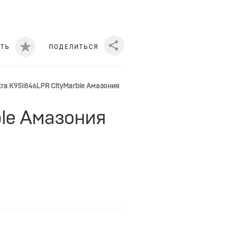
ИТЬ
ПОДЕЛИТЬСЯ
Share
tra K951846LPR CityMarble Амазония
ble Амазония