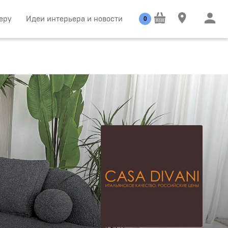
еру
Идеи интерьера и новости
0