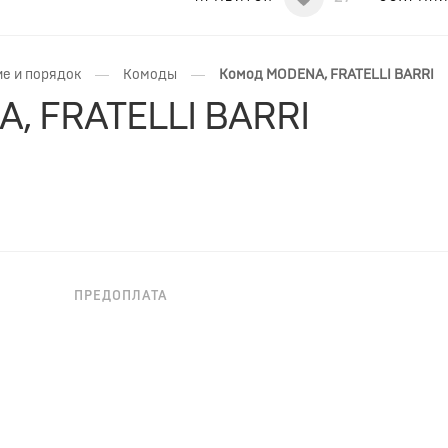
—
—
е и порядок
Комоды
Комод MODENA, FRATELLI BARRI
, FRATELLI BARRI
ПРЕДОПЛАТА
НЕОБХОДИМА ПРЕДОПЛАТА
янского бренда Fratelli Barri. Комод в неоклассическом
. Отделка - шпон вишни. На ножках металлические колп
 высококачественного МДФ класса Е1. Цвет фурнитуры - 