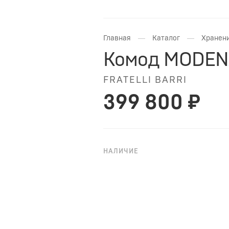
—
—
Главная
Каталог
Хранени
Комод MODENA
FRATELLI BARRI
399 800 ₽
НАЛИЧИЕ
НА ЗАКАЗ
Изящный комод Modena от италь
ящиками. Закругленные фасады
Выполнен из массива дерева и