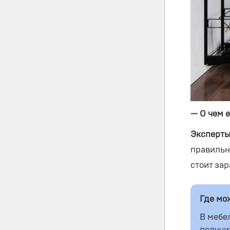
— О чем 
Эксперты
правильн
стоит за
Где мо
В мебе
получи