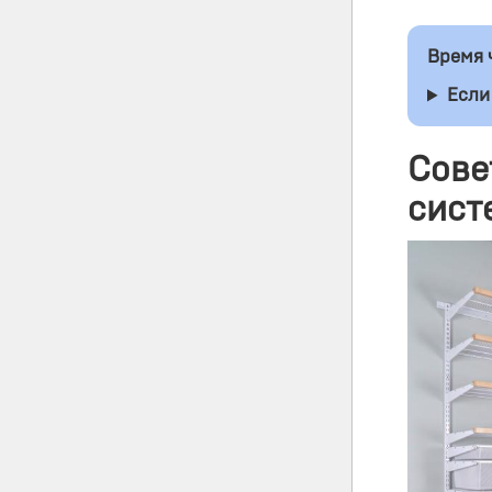
Время 
Если
Сове
сист