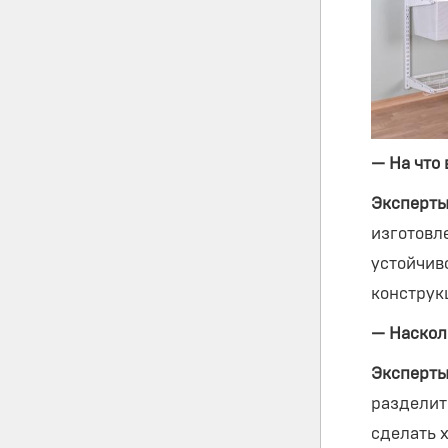
— На что
Эксперты
изготовл
устойчив
конструк
— Наскол
Эксперты
разделит
сделать 