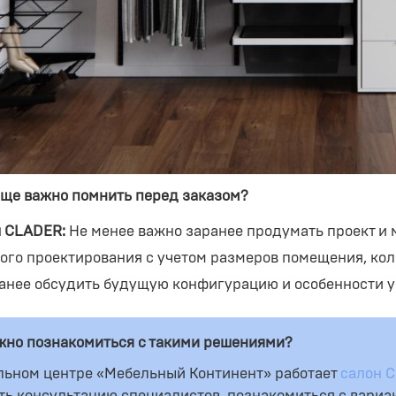
еще важно помнить перед заказом?
 CLADER:
Не менее важно заранее продумать проект и 
ого проектирования с учетом размеров помещения, кол
ранее обсудить будущую конфигурацию и особенности у
жно познакомиться с такими решениями?
льном центре «Мебельный Континент» работает
салон 
ть консультацию специалистов, познакомиться с вари