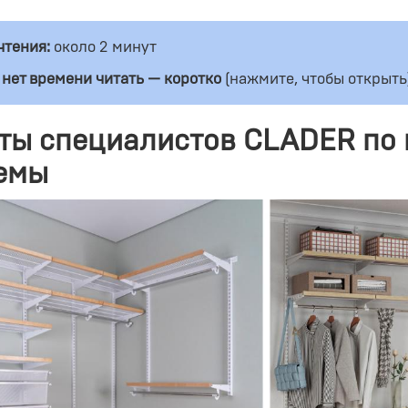
чтения:
около 2 минут
 нет времени читать — коротко
(нажмите, чтобы открыть
ты специалистов CLADER по 
емы