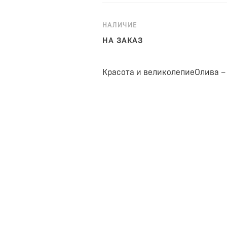
НАЛИЧИЕ
НА ЗАКАЗ
Красота и великолепиеОлива – 
в ветреную погоду нежная лис
менее прекрасно цветение оли
ароматом. Плоды оливкового д
вкусом и пользой драгоценного
Эстетическая уникальностьКов
сдержанные и элегантные.
Эмоциональный дизайн Oliva Br
детализированные природные 
декоративный элемент этой меб
ДИАМЕТР ЗЕРКАЛЬНОГО ПОЛОТН
Дизайн в эко-стиле – такой ди
человека и создает уютную ат