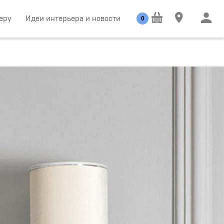
еру
Идеи интерьера и новости
0