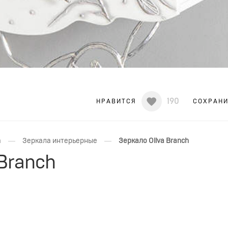
190
НРАВИТСЯ
СОХРАН
—
—
а
Зеркала интерьерные
Зеркало Oliva Branch
 Branch