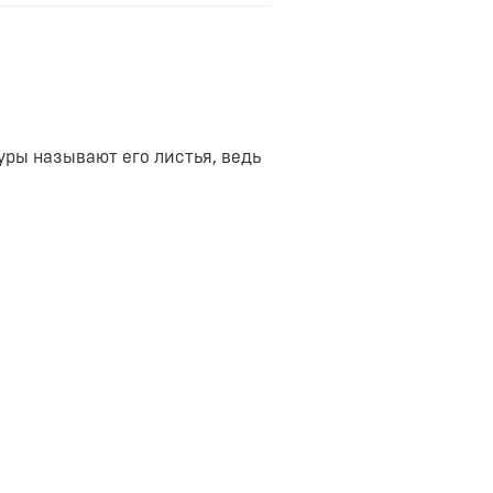
уры называют его листья, ведь
щее и волшебное зрелище. Не
 ярким цветением и магическим
ить человека деликатесным
ой ветви, но при этом они
со всех ракурсов. Красиво
ный образ жизни. Каждый
о любим.
гоприятно воздействует на