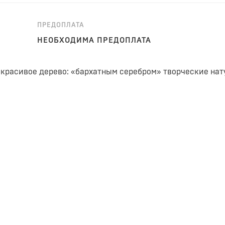
ПРЕДОПЛАТА
НЕОБХОДИМА ПРЕДОПЛАТА
красивое дерево: «бархатным серебром» творческие нат
тва переливается серебристым цветом. Это завораживаю
вы: белоснежные кисти украшают дерево весной, радуют
ерева купаются в тёплых лучах, чтобы потом щедро одар
 масла.
аные элементы передают красоту и изысканность оливков
anch – необычная мебель, которую интересно наблюдать 
формы вдохновляют и отображают творческий, экологич
ели – это заявление миру о нас, о том, как мы живем, чт
А: 60см. ТОЛЩИНА: 4мм.
зайн в интерьере позволяет прикоснуться к природе, бла
мосферу дома.