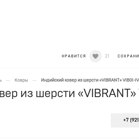
21
НРАВИТСЯ
СОХРАН
—
—
ь
Ковры
Индийский ковер из шерсти «VIBRANT» VIB01-I
вер из шерсти «VIBRANT» 
+7 (921