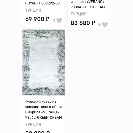
и акрила «VERANO»
ROYAL» HDJ2292-00
9338A-GREY-CREAM
ТУРЦИЯ
ТУРЦИЯ
69 900 ₽
17
83 880 ₽
18
Турецкий ковер из
эвкалиптового шёлка
и акрила «VERANO»
9356L-GREEN-CREAM
ТУРЦИЯ