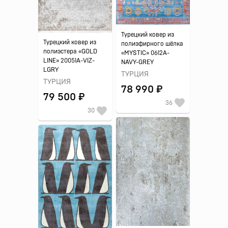
Турецкий ковер из
Турецкий ковер из
полиэфирного шёлка
полиэстера «GOLD
«MYSTIC» 0612A-
LINE» 20051A-VIZ-
NAVY-GREY
LGRY
ТУРЦИЯ
ТУРЦИЯ
78 990 ₽
79 500 ₽
36
30