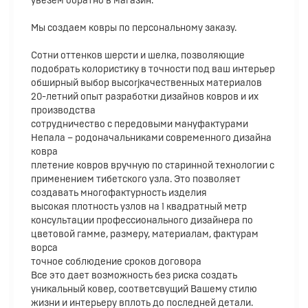
увезем обратно в магазин.
Мы создаем ковры по персональному заказу.
Cотни оттенков шерсти и шелка, позволяющие
подобрать колористику в точности под ваш интерьер
обширный выбор высоrjкачественных материалов
20-летний опыт разработки дизайнов ковров и их
производства
сотрудничество с передовыми мануфактурами
Непала – родоначальниками современного дизайна
ковра
плетение ковров вручную по старинной технологии с
применением тибетского узла. Это позволяет
создавать многофактурность изделия
высокая плотность узлов на 1 квадратный метр
консультации профессионального дизайнера по
цветовой гамме, размеру, материалам, фактурам
ворса
точное соблюдение сроков договора
Все это дает возможность без риска создать
уникальный ковер, соответсвущий Вашему стилю
жизни и интерьеру вплоть до последней детали.