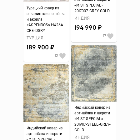
«MIST SPECIAL»
Турецкий ковер из
2017007-GREY-GOLD
эвкалиптового шёлка
ИНДИЯ
и акрила
«ASPENDOS» M426A-
194 990 ₽
CRE-DGRY
17
ТУРЦИЯ
189 900 ₽
12
Индийский ковер из
арт-шёлка и шерсти
«MIST SPECIAL»
2019117-STEEL-GREY-
Индийский ковер из
GOLD
арт-шёлка и шерсти
ИНДИЯ
«MIST SPECIAL»