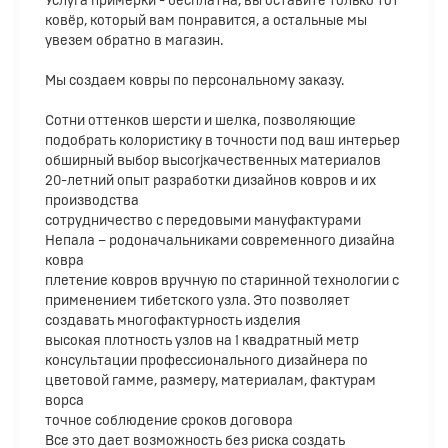
Услуга примерки - бесплатна, вы оставите только тот
ковёр, который вам понравится, а остальные мы
увезем обратно в магазин.
Мы создаем ковры по персональному заказу.
Cотни оттенков шерсти и шелка, позволяющие
подобрать колористику в точности под ваш интерьер
обширный выбор высоrjкачественных материалов
20-летний опыт разработки дизайнов ковров и их
производства
сотрудничество с передовыми мануфактурами
Непала – родоначальниками современного дизайна
ковра
плетение ковров вручную по старинной технологии с
применением тибетского узла. Это позволяет
создавать многофактурность изделия
высокая плотность узлов на 1 квадратный метр
консультации профессионального дизайнера по
цветовой гамме, размеру, материалам, фактурам
ворса
точное соблюдение сроков договора
Все это дает возможность без риска создать