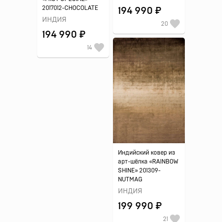
2017012-CHOCOLATE
194 990 ₽
ИНДИЯ
20
194 990 ₽
14
Индийский ковер из
арт-шёлка «RAINBOW
SHINE» 201309-
NUTMAG
ИНДИЯ
199 990 ₽
21