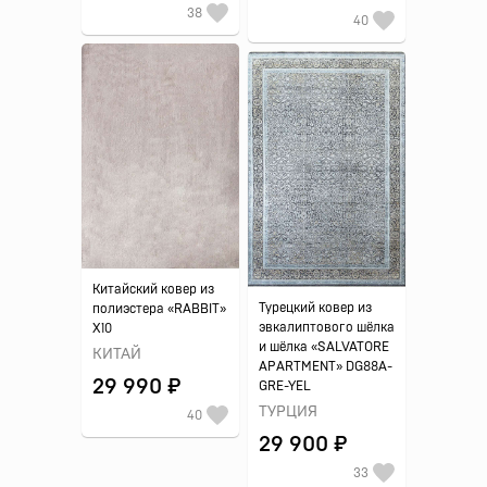
38
40
Китайский ковер из
Турецкий ковер из
полиэстера «RABBIT»
эвкалиптового шёлка
X10
и шёлка «SALVATORE
КИТАЙ
APARTMENT» DG88A-
29 990 ₽
GRE-YEL
ТУРЦИЯ
40
29 900 ₽
33