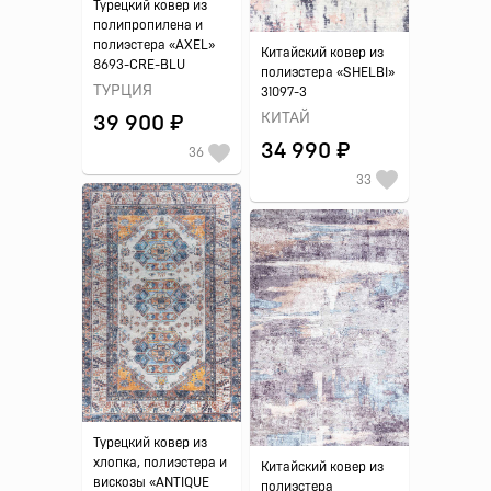
Турецкий ковер из
полипропилена и
полиэстера «AXEL»
Китайский ковер из
8693-CRE-BLU
полиэстера «SHELBI»
ТУРЦИЯ
31097-3
КИТАЙ
39 900 ₽
34 990 ₽
36
33
Турецкий ковер из
хлопка, полиэстера и
Китайский ковер из
вискозы «ANTIQUE
полиэстера