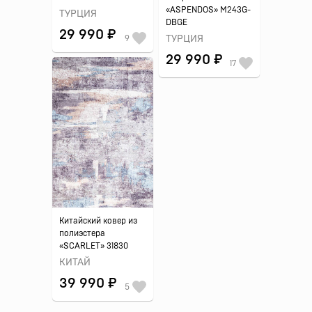
«ASPENDOS» M243G-
ТУРЦИЯ
DBGE
29 990 ₽
ТУРЦИЯ
9
29 990 ₽
17
Китайский ковер из
полиэстера
«SCARLET» 31830
КИТАЙ
39 990 ₽
5