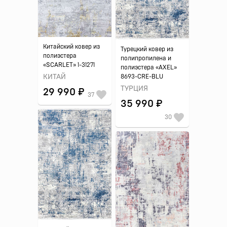
Китайский ковер из
Турецкий ковер из
полиэстера
полипропилена и
«SCARLET» 1-31271
полиэстера «AXEL»
КИТАЙ
8693-CRE-BLU
ТУРЦИЯ
29 990 ₽
37
35 990 ₽
30