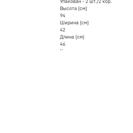
Упакован - 2 шт./2 кор.
Высота (см)
94
Ширина (см)
42
Длина (см)
46
Количество мест
1
В какую комнату
Кухня, гостиная
Стиль
Современный
Ширина стула (см)
42
Глубина стула (см)
46
Мягкое / жесткое сиденье
С мягким сиденьем