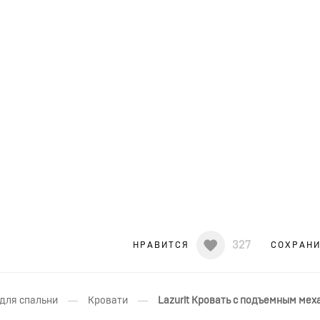
327
НРАВИТСЯ
СОХРАН
—
—
для спальни
Кровати
Lazurit Кровать с подъемным ме