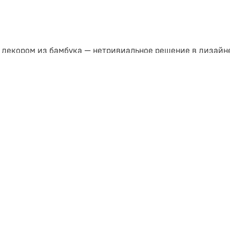
 декором из бамбука — нетривиальное решение в дизайне
еханизмом. Основание под матрас в виде металлическог
ся и опускается за счёт газлифтов.
белья. Внутри кровати предусмотрено отделение для хр
й.
сю фурнитуру от «Лазурит».