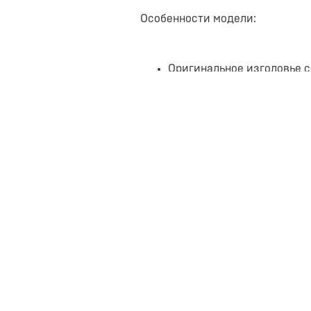
Особенности модели:
Оригинальное изголовье с
Основание с подъемным м
ламелями легко поднимает
Вместительный короб для 
пополам поперечной царго
Бессрочная гарантия на в
Материалы и характеристики: