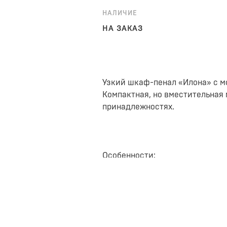
НАЛИЧИЕ
НА ЗАКАЗ
Узкий шкаф-пенал «Илона» с 
Компактная, но вместительная 
принадлежностях.
Особенности:
Штанги и полки. В компле
нужное наполнение для хр
полок не используется.