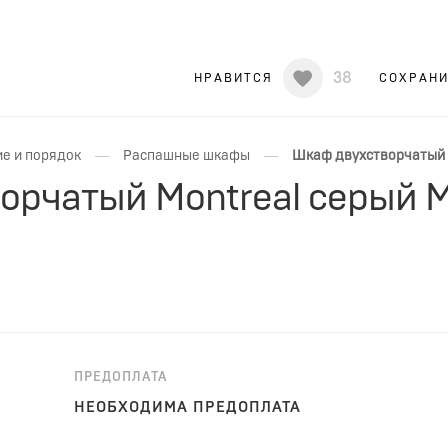
38
НРАВИТСЯ
СОХРАН
—
—
е и порядок
Распашные шкафы
Шкаф двухстворчатый M
орчатый Montreal серый M
ПРЕДОПЛАТА
НЕОБХОДИМА ПРЕДОПЛАТА