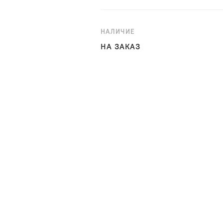
НАЛИЧИЕ
НА ЗАКАЗ
Настенная полка «Летиция» пр
ширины, на которых можно рас
современный интерьер.
Материалы и характеристики:
Экран: ЛДСтП.
Полки: ЛДСтП 22 мм.