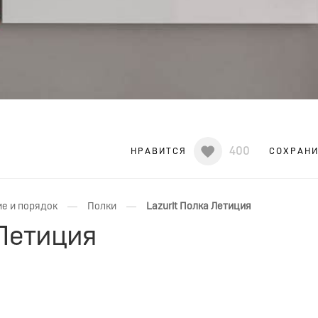
400
НРАВИТСЯ
СОХРАН
—
—
е и порядок
Полки
Lazurit Полка Летиция
 Летиция