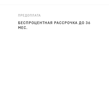
ПРЕДОПЛАТА
БЕСПРОЦЕНТНАЯ РАССРОЧКА ДО 36
МЕС.
едставляет собой вертикальный экран с закрепленными 
ставить книги и предметы декора. Стильный элемент га