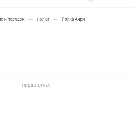
—
—
е и порядок
Полки
Полка Анри
ПРЕДОПЛАТА
НЕОБХОДИМА ПРЕДОПЛАТА 30%.