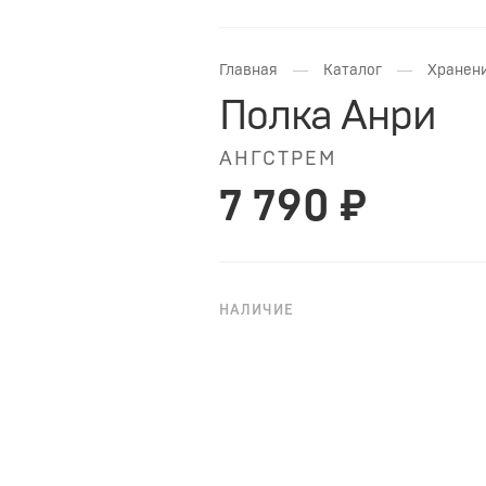
—
—
Главная
Каталог
Хранени
Полка Анри
АНГСТРЕМ
7 790 ₽
НАЛИЧИЕ
НА ЗАКАЗ
Цвет: давос трюфель.