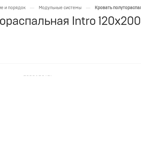
—
—
е и порядок
Модульные системы
Кровать полутораспал
ораспальная Intro 120х20
ПРЕДОПЛАТА
НЕОБХОДИМА ПРЕДОПЛАТА
я Intro 120х200 Ширина: 1350мм, Длина: 2110мм, Высота: 