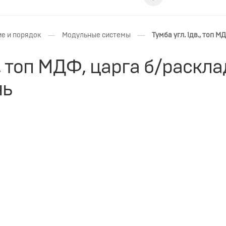
—
—
е и порядок
Модульные системы
Тумба угл. 1дв., топ 
., топ МДФ, царга б/раскл
нь
ПРЕДОПЛАТА
НЕОБХОДИМА ПРЕДОПЛАТА