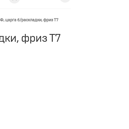
МДФ, царга б/раскладки, фриз Т7
адки, фриз Т7