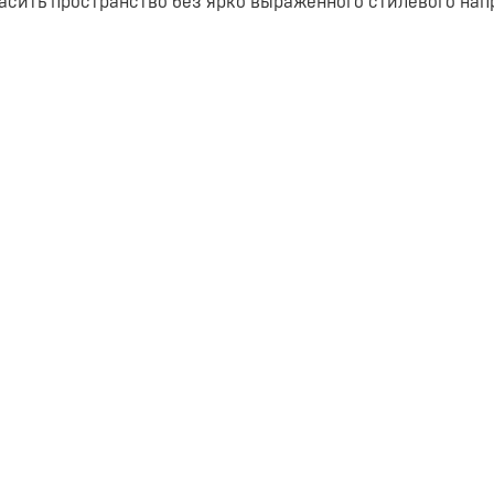
асить пространство без ярко выраженного стилевого на
ть посадке и позволит регулировать ее глубину. В кресл
й.
айс 07».
 микровелюр «Найс 07».
ДСП, ДСП.
ичный пенополиуретан, синтепон.
еский пух.
лифтом.