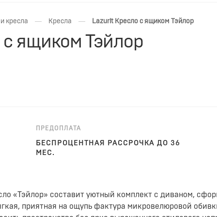
—
—
и кресла
Кресла
Lazurit Кресло с ящиком Тэйлор
о с ящиком Тэйлор
ПРЕДОПЛАТА
БЕСПРОЦЕНТНАЯ РАССРОЧКА ДО 36
МЕС.
сло «Тэйлор» составит уютный комплект с диваном, сфор
ягкая, приятная на ощупь фактура микровелюровой обивк