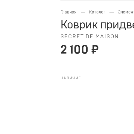
—
—
Главная
Каталог
Элемен
Коврик придв
SECRET DE MAISON
2 100 ₽
НАЛИЧИЕ
В НАЛИЧИИ
Материал: Кокос,резина
Размер: 60x40x2см